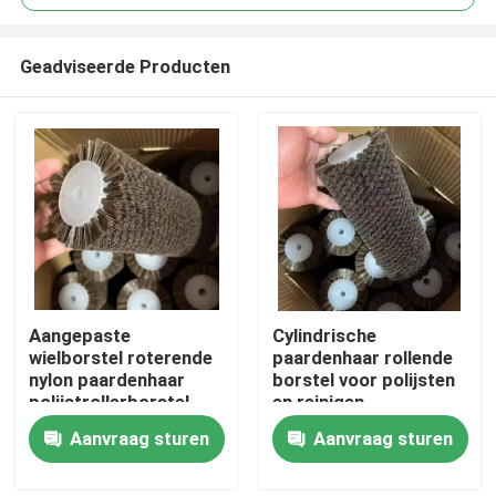
Geadviseerde Producten
Aangepaste
Cylindrische
Thuis
wielborstel roterende
paardenhaar rollende
nylon paardenhaar
borstel voor polijsten
polijstrollerborstel
en reinigen
Producten
Aanvraag sturen
Aanvraag sturen
Over ons