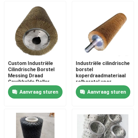
Fabrieksreis
Kwaliteitscontrole
Contacteer ons
Custom Industriële
Industriële cilindrische
Cilindrische Borstel
borstel
Messing Draad
koperdraadmateriaal
Vraag een offerte aan
Gewikkelde Roller
rolborstel voor
Borstel Voor
polijsten
Aanvraag sturen
Aanvraag sturen
Metaal/Hout Polijsten
Industriële borstelstrook
industriële cilindrische borstel
industriële rolborstel