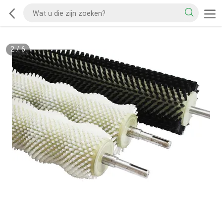
2
/
6