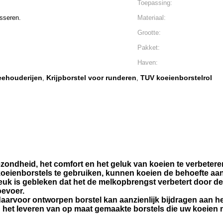
Toepassing:
sseren.
Materiaal:
Grootte:
Pakket:
Haven:
eehouderijen
Krijpborstel voor runderen
TUV koeienborstelrol
,
,
ondheid, het comfort en het geluk van koeien te verbeteren
ienborstels te gebruiken, kunnen koeien de behoefte aan je
euk is gebleken dat het de melkopbrengst verbetert door 
oevoer.
arvoor ontworpen borstel kan aanzienlijk bijdragen aan het
 het leveren van op maat gemaakte borstels die uw koeien n