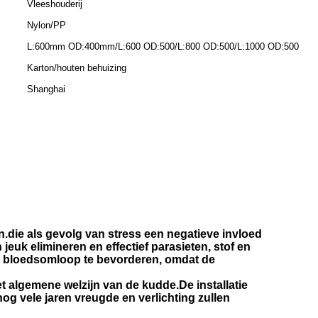
Vleeshouderij
Nylon/PP
L:600mm OD:400mm/L:600 OD:500/L:800 OD:500/L:1000 OD:500
Karton/houten behuizing
Shanghai
.die als gevolg van stress een negatieve invloed
uk elimineren en effectief parasieten, stof en
de bloedsomloop te bevorderen, omdat de
 algemene welzijn van de kudde.De installatie
og vele jaren vreugde en verlichting zullen