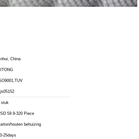
nhui, China
RITONG
SO9001,TUV
js05152
 stuk
SD 59.9-320 Piece
arton/houten behuizing
0-25days