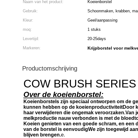
Naam van het product:
Koeienborstel
Gebruik:
Schoonmaken, krabben, ma
Kleur:
Geel/aanpassing
moq:
1 stuks
Levertijd:
20-25days
Markeren:
Krijpborstel voor melkv
Productomschrijving
COW BRUSH SERIES
Over de koeienborstel:
Koeienborstels zijn speciaal ontworpen om de gez
kunnen hebben op de koeienproductiviteitDoor koe
haar verwijderen die ongemak veroorzaken.Van j
melkproductie nauw verbonden is met de bloedt
Koeien genieten van een goede schram, en een da
van de borstel is eenvoudigWe zijn toegewijd aan
blijven brengen.
e.