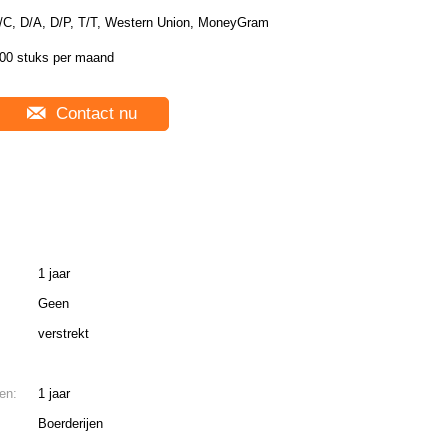
/C, D/A, D/P, T/T, Western Union, MoneyGram
00 stuks per maand
Contact nu
1 jaar
Geen
verstrekt
en:
1 jaar
Boerderijen