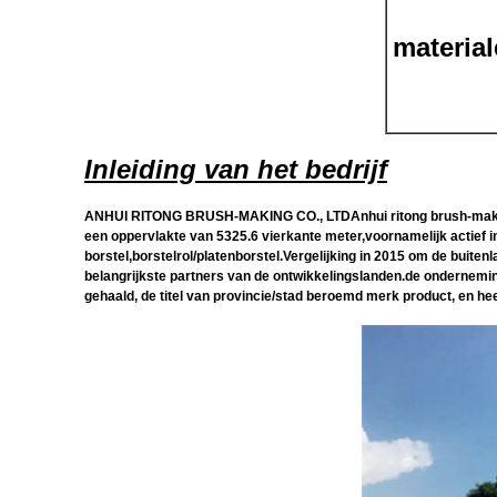
materia
Inleiding van het bedrijf
ANHUI RITONG BRUSH-MAKING CO., LTDAnhui ritong brush-making co
een oppervlakte van 5325.6 vierkante meter,voornamelijk actief in 
borstel,borstelrol/platenborstel.Vergelijking in 2015 om de buite
belangrijkste partners van de ontwikkelingslanden.de onderneming
gehaald, de titel van provincie/stad beroemd merk product, en hee