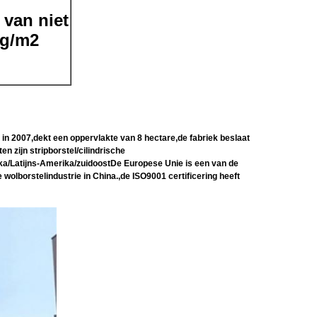
 van niet
 g/m2
n 2007,dekt een oppervlakte van 8 hectare,de fabriek beslaat
n zijn stripborstel/cilindrische
ika/Latijns-Amerika/zuidoost
De Europese Unie is een van de
wolborstelindustrie in China.,de ISO9001 certificering heeft