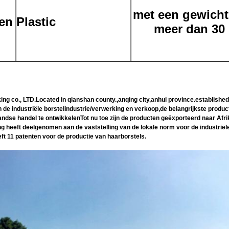
met een gewicht
len
Plastic
meer dan 30
., LTD.Located in qianshan county.,anqing city,anhui province.established i
de industriële borstelindustrie/verwerking en verkoop,de belangrijkste producte
nlandse handel te ontwikkelenTot nu toe zijn de producten geëxporteerd naar Afr
 heeft deelgenomen aan de vaststelling van de lokale norm voor de industriële 
ft 11 patenten voor de productie van haarborstels.