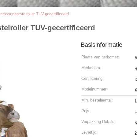
nrassenborstelroller TUV-gecertificeerd
elroller TUV-gecertificeerd
Basisinformatie
Plaats van herkomst:
A
Merknaam:
Certificering:
I
Modelnummer:
X
Min. bestelaantal:
1
Prijs:
U
Verpakking Details:
K
Levertijd:
2