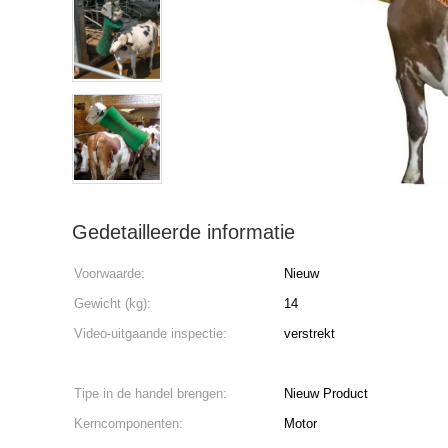
Gedetailleerde informatie
Voorwaarde:
Nieuw
Gewicht (kg):
14
Video-uitgaande inspectie:
verstrekt
Tipe in de handel brengen:
Nieuw Product
Kerncomponenten:
Motor