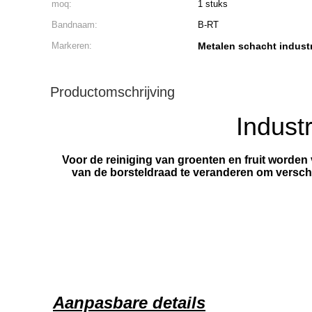
moq:
1 stuks
Bandnaam:
B-RT
Markeren:
Metalen schacht industr
Productomschrijving
Indus
Voor de reiniging van groenten en fruit worde
van de borsteldraad te veranderen om verschil
Aanpasbare details