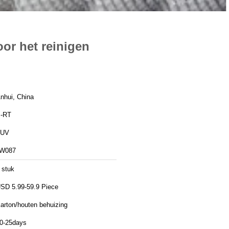
oor het reinigen
nhui, China
-RT
TUV
W087
 stuk
SD 5.99-59.9 Piece
arton/houten behuizing
0-25days