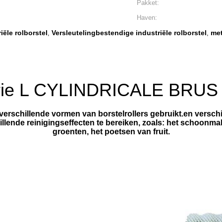
Pakket:
Haven:
iële rolborstel
Versleutelingbestendige industriële rolborstel
met
,
,
trie L CYLINDRICALE BRUS
n verschillende vormen van borstelrollers gebruikt.en vers
lende reinigingseffecten te bereiken, zoals: het schoonmake
groenten, het poetsen van fruit.