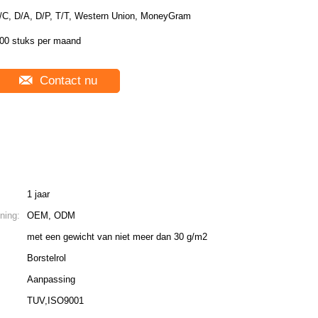
/C, D/A, D/P, T/T, Western Union, MoneyGram
00 stuks per maand
Contact nu
1 jaar
ning:
OEM, ODM
met een gewicht van niet meer dan 30 g/m2
Borstelrol
Aanpassing
TUV,ISO9001