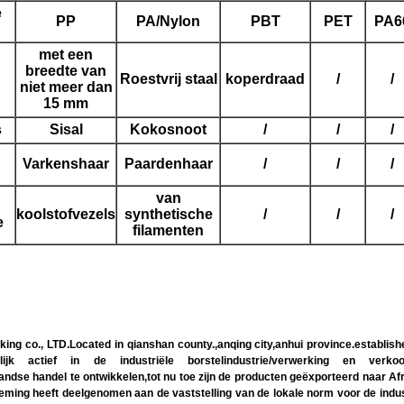
e
PP
PA/Nylon
PBT
PET
PA6
met een
breedte van
Roestvrij staal
koperdraad
/
/
niet meer dan
15 mm
s
Sisal
Kokosnoot
/
/
/
Varkenshaar
Paardenhaar
/
/
/
van
koolstofvezels
synthetische
/
/
/
e
filamenten
o., LTD.Located in qianshan county.,anqing city,anhui province.established
 actief in de industriële borstelindustrie/verwerking en verkoop,d
enlandse handel te ontwikkelen,tot nu toe zijn de producten geëxporteerd naar A
ming heeft deelgenomen aan de vaststelling van de lokale norm voor de industri