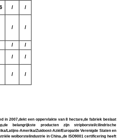
6
/
/
/
/
/
/
/
/
/
/
 in 2007,dekt een oppervlakte van 8 hectare,de fabriek beslaat
e belangrijkste producten zijn stripborstel/cilindrische
frika/Latijns-Amerika/Zuidoost-Azië/Europa/de Verenigde Staten en
ële wolborstelindustrie in China.,de ISO9001 certificering heeft