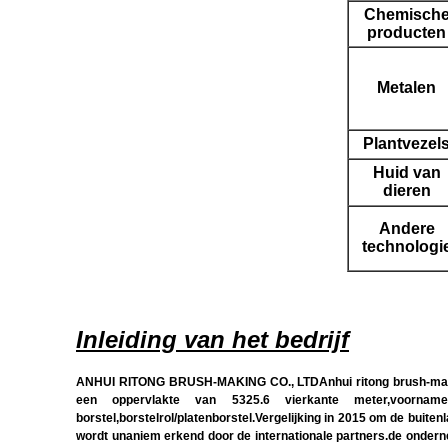
Chemisch
producten
Metalen
Plantvezel
Huid van
dieren
Andere
technologi
Inleiding van het bedrijf
ANHUI RITONG BRUSH-MAKING CO., LTDAnhui ritong brush-making c
een oppervlakte van 5325.6 vierkante meter,voornamelijk
borstel,borstelrol/platenborstel.Vergelijking in 2015 om de buit
wordt unaniem erkend door de internationale partners.de onderne