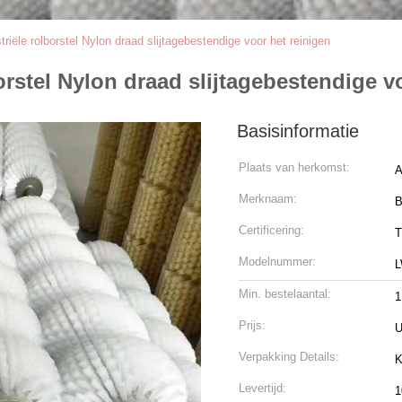
riële rolborstel Nylon draad slijtagebestendige voor het reinigen
orstel Nylon draad slijtagebestendige v
Basisinformatie
Plaats van herkomst:
A
Merknaam:
B
Certificering:
Modelnummer:
L
Min. bestelaantal:
1
Prijs:
U
Verpakking Details:
K
Levertijd:
1