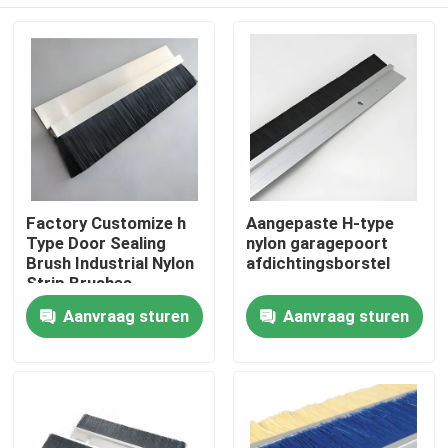
Factory Customize h
Aangepaste H-type
Type Door Sealing
nylon garagepoort
Brush Industrial Nylon
afdichtingsborstel
Strip Brushes
Thuis
Aanvraag sturen
Aanvraag sturen
Producten
Over ons