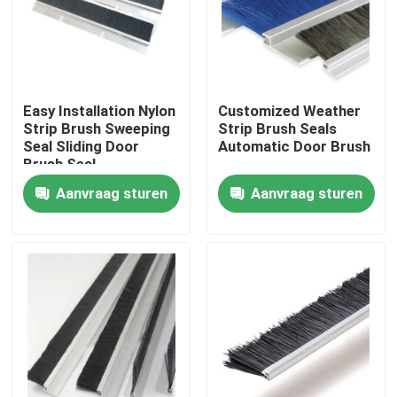
Fabrieksreis
Kwaliteitscontrole
Easy Installation Nylon
Customized Weather
Strip Brush Sweeping
Strip Brush Seals
Seal Sliding Door
Automatic Door Brush
Contacteer ons
Brush Seal
Aanvraag sturen
Aanvraag sturen
Vraag een offerte aan
Industriële borstelstrook
industriële cilindrische borstel
industriële rolborstel