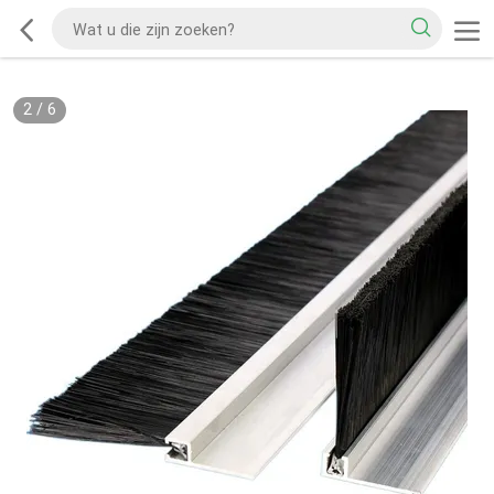
2
/
6