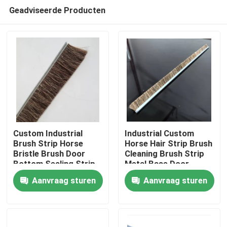
Geadviseerde Producten
Custom Industrial
Industrial Custom
Brush Strip Horse
Horse Hair Strip Brush
Bristle Brush Door
Cleaning Brush Strip
Thuis
Bottom Sealing Strip
Metal Base Door
Brush For
Sweep Brush Horse
Aanvraag sturen
Aanvraag sturen
Sealing/Cleaning/Dust
Hair Strip Brush
Producten
Removal
Over ons