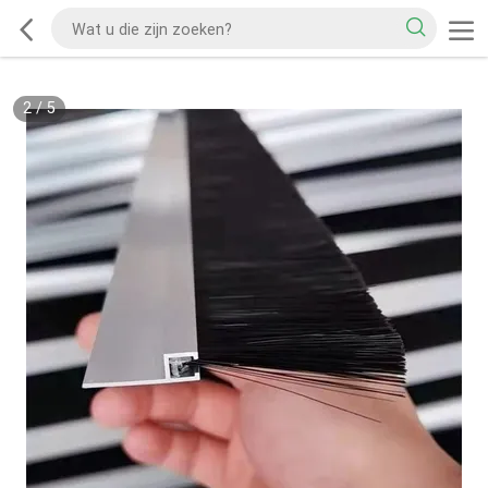
2
/
5