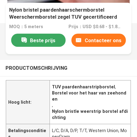
Nylon bristel paardenhaarschermborstel
Weerschermborstel zegel TUV gecertificeerd
MOQ：5 meters
Prijs：USD $0.68 - $1.80 meters
Beste prijs
Contacteer ons
PRODUCTOMSCHRIJVING
TUV paardenhaarstripborstel
,
Borstel voor het haar van zeehond
en
Hoog licht:
,
Nylon bristle weerstrip borstel afdi
chting
Betalingsconditie
L/C, D/A, D/P, T/T, Western Union, Mo
s
neyGram