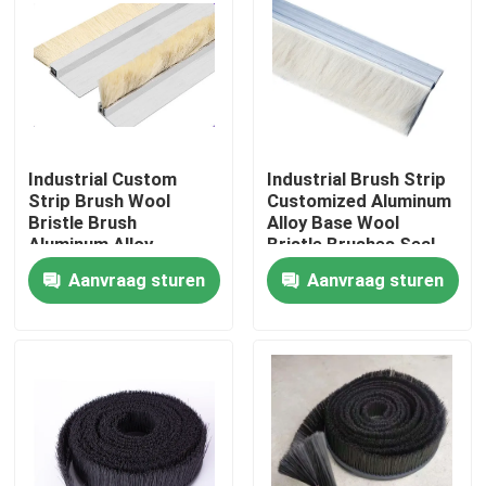
Fabrieksreis
Kwaliteitscontrole
Industrial Custom
Industrial Brush Strip
Contacteer ons
Strip Brush Wool
Customized Aluminum
Bristle Brush
Alloy Base Wool
Aluminum Alloy
Bristle Brushes Seal
Bracket Strip Brush
Strip Brush
Vraag een offerte aan
Aanvraag sturen
Aanvraag sturen
Cleaning Brush Strip
Industriële borstelstrook
industriële cilindrische borstel
industriële rolborstel