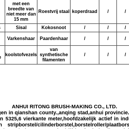
met een
breedte van
Roestvrij staal
koperdraad
/
/
niet meer dan
15 mm
s
Sisal
Kokosnoot
/
/
/
Varkenshaar
Paardenhaar
/
/
/
van
koolstofvezels
synthetische
/
/
/
e
filamenten
ANHUI RITONG BRUSH-MAKING CO., LTD.
en in qianshan county.,anqing stad,anhui provincie
 5325,6 vierkante meter,hoofdzakelijk actief in ind
stripborstel/cilinderborstel,borstelroller/plaatb