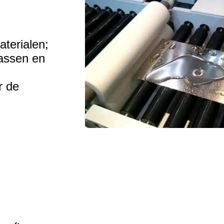
terialen;
wassen en
r de