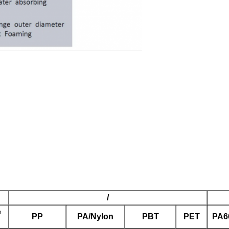
/
e
PP
PA/Nylon
PBT
PET
PA6