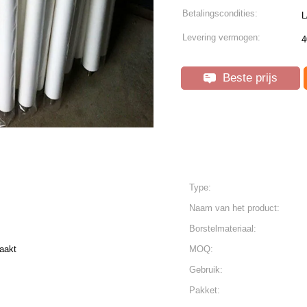
Betalingscondities:
L
Levering vermogen:
4
Beste prijs
Type:
Naam van het product:
Borstelmateriaal:
aakt
MOQ:
Gebruik:
Pakket: