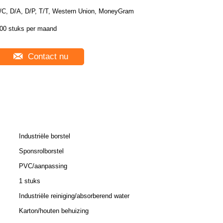
/C, D/A, D/P, T/T, Western Union, MoneyGram
00 stuks per maand
Contact nu
Industriële borstel
Sponsrolborstel
PVC/aanpassing
1 stuks
Industriële reiniging/absorberend water
Karton/houten behuizing