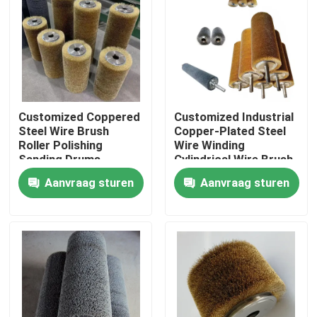
Fabrieksreis
Kwaliteitscontrole
Customized Coppered
Customized Industrial
Contacteer ons
Steel Wire Brush
Copper-Plated Steel
Roller Polishing
Wire Winding
Sanding Drums
Cylindrical Wire Brush
For Wood Texture
Vraag een offerte aan
Aanvraag sturen
Aanvraag sturen
Processing
Industriële borstelstrook
industriële cilindrische borstel
industriële rolborstel