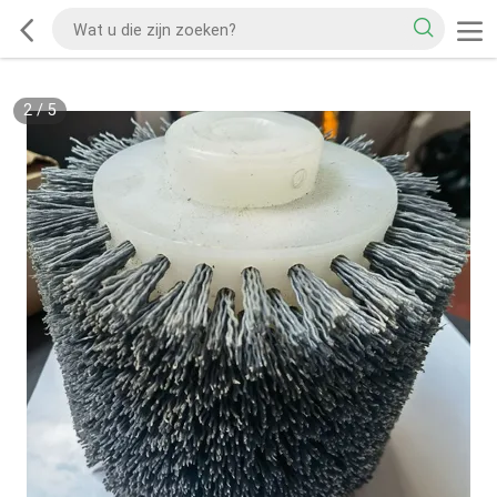
2
/
5