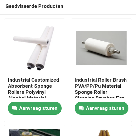
Geadviseerde Producten
Industrial Customized
Industrial Roller Brush
Absorbent Sponge
PVA/PP/Pu Material
Rollers Polyvinyl
Sponge Roller
Thuis
Alcohol Material
Cleaning Brushes For
Absorb Water Sponge
Glass Industry
Aanvraag sturen
Aanvraag sturen
Roller For Glass
Cleaning
Producten
Industry
Over ons