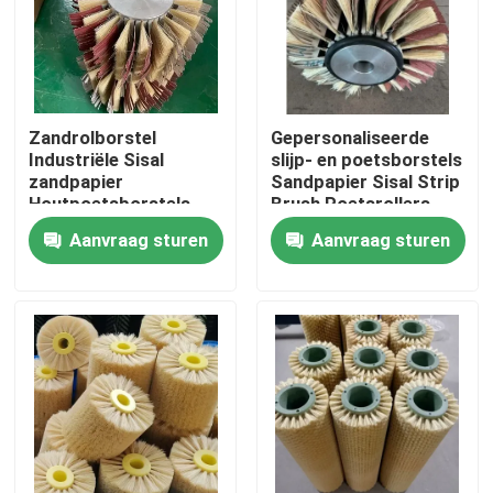
Fabrieksreis
Kwaliteitscontrole
Zandrolborstel
Gepersonaliseerde
Industriële Sisal
slijp- en poetsborstels
zandpapier
Sandpapier Sisal Strip
Contacteer ons
Houtpoetsborstels
Brush Poetsrollers
Voor Poetsmachine
Aanvraag sturen
Aanvraag sturen
Vraag een offerte aan
Industriële borstelstrook
industriële cilindrische borstel
industriële rolborstel