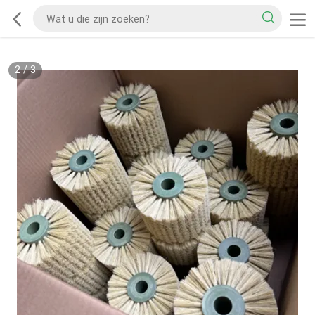
2
/
3