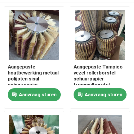
Aangepaste
Aangepaste Tampico
houtbewerking metaal
vezel rollerborstel
polijsten sisal
schuurpapier
schuurpapier
trommelborstel
rolborstel
Thuis
Aanvraag sturen
Aanvraag sturen
Producten
Over ons