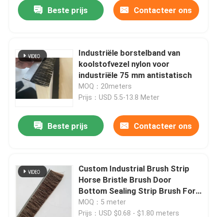
Beste prijs
Contacteer ons
Industriële borstelband van
koolstofvezel nylon voor
industriële 75 mm antistatisch
MOQ：20meters
Prijs：USD 5.5-13.8 Meter
Beste prijs
Contacteer ons
Thuis
Custom Industrial Brush Strip
Horse Bristle Brush Door
Producten
Bottom Sealing Strip Brush For
Sealing/Cleaning/Dust Removal
MOQ：5 meter
Over ons
Prijs：USD $0.68 - $1.80 meters