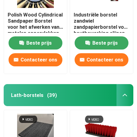
Polish Wood Cylindrical
Industriële borstel
Sandpaper Borstel
zandwiel
voor het afwerken van
zandpapierborstel voor
metalen oppervlakken
houtbewerking slijpen
Beste prijs
Beste prijs
Contacteer ons
Contacteer ons
Lath-borstels
(39)