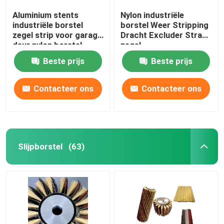
Aluminium stents
Nylon industriële
industriële borstel
borstel Weer Stripping
zegel strip voor garage
Dracht Excluder Strak
deur nylon borstel
zegel
Beste prijs
Beste prijs
Contacteer ons
Contacteer ons
Slijpborstel
(63)