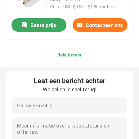
Prijs：USD $0.68 - $1.80 meters
Borstelzegelstrook
Beste prijs
Contacteer ons
Slijpborstel
Bekijk meer
Lath-borstels
Koeienkrassenborstel
Laat een bericht achter
We bellen je snel terug!
Abrasieve nylonwielborstel
Draadbuisborstel
Spiraalveerborstel