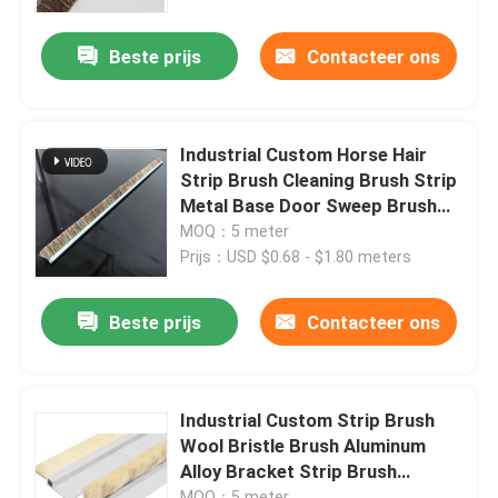
Beste prijs
Contacteer ons
Fabrieksreis
Kwaliteitscontrole
Industrial Custom Horse Hair
Strip Brush Cleaning Brush Strip
Contacteer ons
Metal Base Door Sweep Brush
Horse Hair Strip Brush
MOQ：5 meter
Prijs：USD $0.68 - $1.80 meters
Vraag een offerte aan
Beste prijs
Contacteer ons
Industriële borstelstrook
industriële cilindrische borstel
Industrial Custom Strip Brush
Wool Bristle Brush Aluminum
Alloy Bracket Strip Brush
industriële rolborstel
Cleaning Brush Strip
MOQ：5 meter