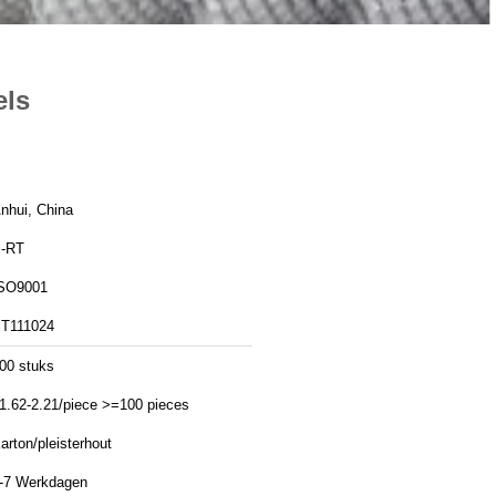
els
nhui, China
-RT
SO9001
T111024
00 stuks
1.62-2.21/piece >=100 pieces
arton/pleisterhout
-7 Werkdagen