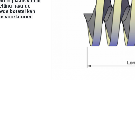
n in plaats van in
etting naar de
wde borstel kan
en voorkeuren.