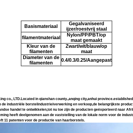
Gegalvaniseerd
Basismateriaal
ijzer/roestvrij staal
Nylon/PP/PBT/op
filamentmateriaal
maat gemaakt
Kleur van de
Zwart/wit/blauw/op
filamenten
maat
Diameter van de
0.4/0.3/0.25/Aangepast
filamenten
., LTD.Located in qianshan county.,anqing city,anhui province.established i
de industriële borstelindustrie/verwerking en verkoop,de belangrijkste producte
nlandse handel te ontwikkelen,tot nu toe zijn de producten geëxporteerd naar A
ing heeft deelgenomen aan de vaststelling van de lokale norm voor de industrië
ft 11 patenten voor de productie van haarborstels.