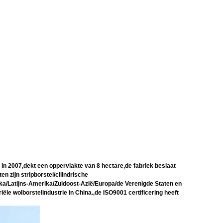
n 2007,dekt een oppervlakte van 8 hectare,de fabriek beslaat
n zijn stripborstel/cilindrische
frika/Latijns-Amerika/Zuidoost-Azië/Europa/de Verenigde Staten en
le wolborstelindustrie in China.,de ISO9001 certificering heeft