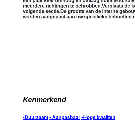
een paar keer omhoog en omlaag hoeft te schuive
meerdere richtingen te schrobben.Verplaats de k
volgende sectie.De grootte van de interne gebou
worden aangepast aan uw specifieke behoeften 
Kenmerkend
•
Duurzaam
• Aanpasbaar
•Hoge kwaliteit