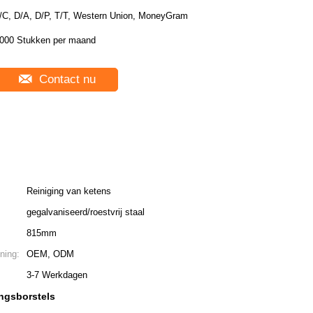
/C, D/A, D/P, T/T, Western Union, MoneyGram
000 Stukken per maand
Contact nu
Reiniging van ketens
gegalvaniseerd/roestvrij staal
815mm
ning:
OEM, ODM
3-7 Werkdagen
ingsborstels