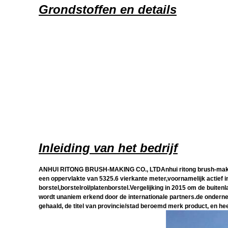
Grondstoffen en details
Inleiding van het bedrijf
ANHUI RITONG BRUSH-MAKING CO., LTDAnhui ritong brush-making co
een oppervlakte van 5325.6 vierkante meter,voornamelijk actief in 
borstel,borstelrol/platenborstel.Vergelijking in 2015 om de buite
wordt unaniem erkend door de internationale partners.de ondernem
gehaald, de titel van provincie/stad beroemd merk product, en hee