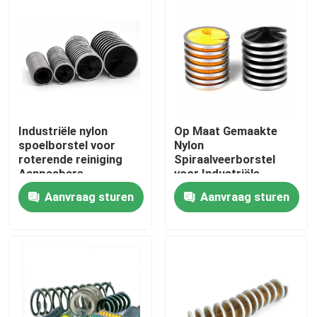
Fabrieksreis
Kwaliteitscontrole
Contacteer ons
Industriële nylon
Op Maat Gemaakte
spoelborstel voor
Nylon
roterende reiniging
Spiraalveerborstel
Aanpasbare
voor Industriële
Vraag een offerte aan
afmetingen
Reiniging
Aanvraag sturen
Aanvraag sturen
Industriële borstelstrook
industriële cilindrische borstel
industriële rolborstel