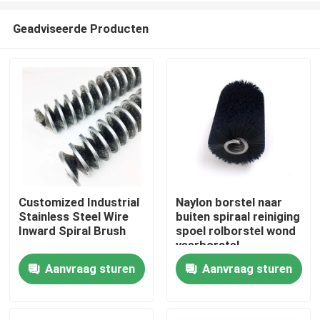
Geadviseerde Producten
Customized Industrial
Naylon borstel naar
Stainless Steel Wire
buiten spiraal reiniging
Thuis
Inward Spiral Brush
spoel rolborstel wond
veerborstel
Aanvraag sturen
Aanvraag sturen
Producten
Over ons