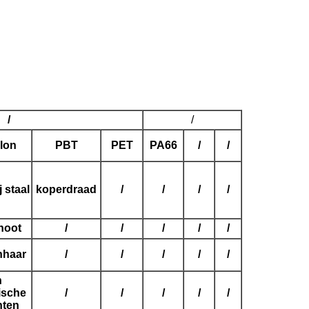
/
/
lon
PBT
PET
PA66
/
/
 staal
koperdraad
/
/
/
/
noot
/
/
/
/
/
nhaar
/
/
/
/
/
n
ische
/
/
/
/
/
nten