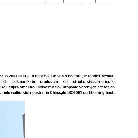
 in 2007,dekt een oppervlakte van 8 hectare,de fabriek beslaat
e belangrijkste producten zijn stripborstel/cilindrische
frika/Latijns-Amerika/Zuidoost-Azië/Europa/de Verenigde Staten en
ële wolborstelindustrie in China.,de ISO9001 certificering heeft