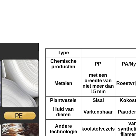
Type
Chemische
PP
PA/Ny
producten
met een
breedte van
Metalen
Roestvrij
niet meer dan
15 mm
Plantvezels
Sisal
Kokos
Huid van
Varkenshaar
Paarde
dieren
va
Andere
koolstofvezels
synthet
technologie
filame