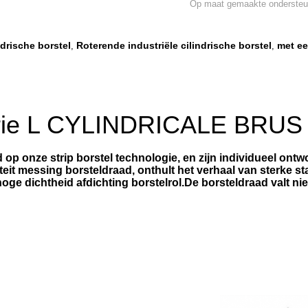
Op maat gemaakte ondersteu
ndrische borstel
Roterende industriële cilindrische borstel
met ee
,
,
trie L CYLINDRICALE BRUS
op onze strip borstel technologie, en zijn individueel ontw
it messing borsteldraad, onthult het verhaal van sterke stabi
oge dichtheid afdichting borstelrol.De borsteldraad valt niet