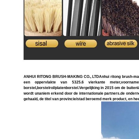
ANHUI RITONG BRUSH-MAKING CO., LTDAnhui ritong brush-making c
een oppervlakte van 5325.6 vierkante meter,voornamelijk
borstel,borstelrol/platenborstel.Vergelijking in 2015 om de buit
wordt unaniem erkend door de internationale partners.de onderne
gehaald, de titel van provincie/stad beroemd merk product, en hee