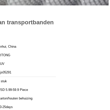
 van transportbanden
nhui, China
RITONG
TUV
js05291
 stuk
SD 5.99-59.9 Piece
arton/houten behuizing
0-25days