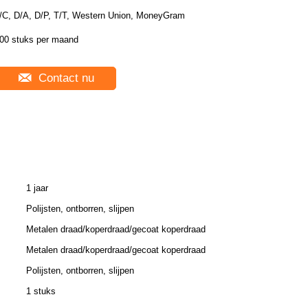
/C, D/A, D/P, T/T, Western Union, MoneyGram
00 stuks per maand
Contact nu
1 jaar
Polijsten, ontborren, slijpen
Metalen draad/koperdraad/gecoat koperdraad
Metalen draad/koperdraad/gecoat koperdraad
Polijsten, ontborren, slijpen
1 stuks