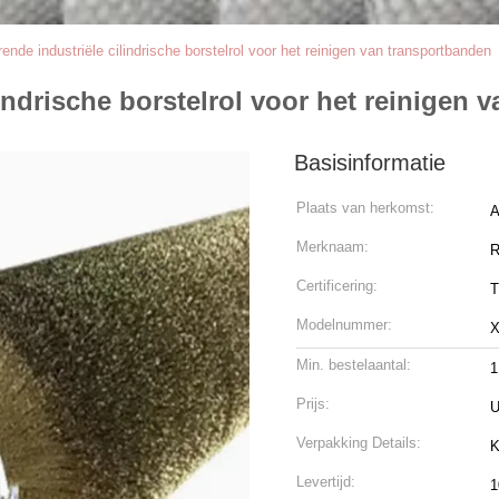
ende industriële cilindrische borstelrol voor het reinigen van transportbanden
lindrische borstelrol voor het reinigen
Basisinformatie
Plaats van herkomst:
A
Merknaam:
Certificering:
Modelnummer:
X
Min. bestelaantal:
1
Prijs:
U
Verpakking Details:
K
Levertijd:
1