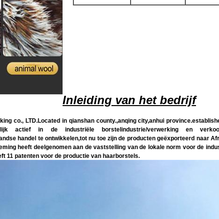
Inleiding van het bedrijf
o., LTD.Located in qianshan county.,anqing city,anhui province.established
 actief in de industriële borstelindustrie/verwerking en verkoop,d
enlandse handel te ontwikkelen,tot nu toe zijn de producten geëxporteerd naar A
ming heeft deelgenomen aan de vaststelling van de lokale norm voor de industri
ft 11 patenten voor de productie van haarborstels.