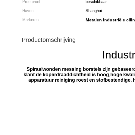
Proefproef:
beschikbaar
Haven:
Shanghai
Markeren:
Metalen industriële cili
Productomschrijving
Indus
Spiraalwonden messing borstels zijn gebaseerd 
klant.de koperdraaddichtheid is hoog,hoge kwalite
apparatuur reiniging roest en stofbestendige, h