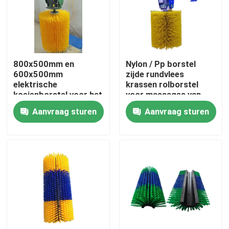
Fabrieksreis
Kwaliteitscontrole
800x500mm en
Nylon / Pp borstel
600x500mm
zijde rundvlees
elektrische
krassen rolborstel
Contacteer ons
koeienborstel voor het
voor massages van
reinigen en masseren
vee
Aanvraag sturen
Aanvraag sturen
van dieren
Vraag een offerte aan
Industriële borstelstrook
industriële cilindrische borstel
industriële rolborstel