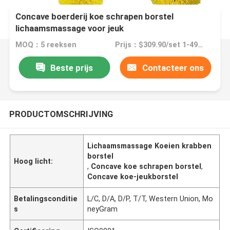
Concave boerderij koe schrapen borstel
lichaamsmassage voor jeuk
MOQ：5 reeksen
Prijs：$309.90/set 1-49 sets
Beste prijs
Contacteer ons
PRODUCTOMSCHRIJVING
Lichaamsmassage Koeien krabben
borstel
Hoog licht:
,
Concave koe schrapen borstel
,
Concave koe-jeukborstel
Betalingsconditie
L/C, D/A, D/P, T/T, Western Union, Mo
s
neyGram