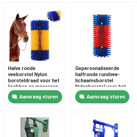
Halve ronde
Gepersonaliseerde
veeborstel Nylon
halfronde rundvee-
borsteldraad voor het
lichaamsborstel
krabben en masseren
Nylonborstel voor het
van dieren
krabben van runderen
Thuis
Aanvraag sturen
Aanvraag sturen
en schapen
Producten
Over ons