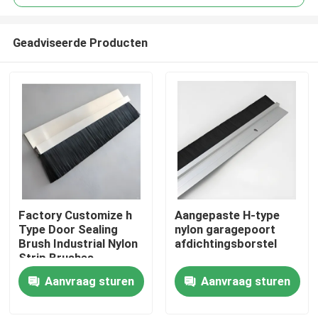
Geadviseerde Producten
Factory Customize h
Aangepaste H-type
Thuis
Type Door Sealing
nylon garagepoort
Brush Industrial Nylon
afdichtingsborstel
Strip Brushes
Producten
Aanvraag sturen
Aanvraag sturen
Over ons