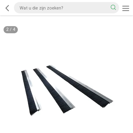
2
/
4