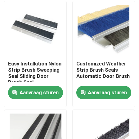
Fabrieksreis
Kwaliteitscontrole
Contacteer ons
Easy Installation Nylon
Customized Weather
Strip Brush Sweeping
Strip Brush Seals
Seal Sliding Door
Automatic Door Brush
Vraag een offerte aan
Brush Seal
Aanvraag sturen
Aanvraag sturen
Industriële borstelstrook
industriële cilindrische borstel
industriële rolborstel