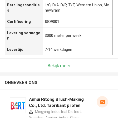
Betalingsconditie
L/C, D/A, D/P, T/T, Western Union, Mo
s
neyGram
Certificering
ISO9001
Levering vermoge
3000 meter per week
n
Levertijd
7-14 werkdagen
Bekijk meer
ONGEVEER ONS
Anhui Ritong Brush-Making
Co., Ltd. fabrikant profiel
Mingying Industrial District,
Yuantan, Anqing, Anhui, China