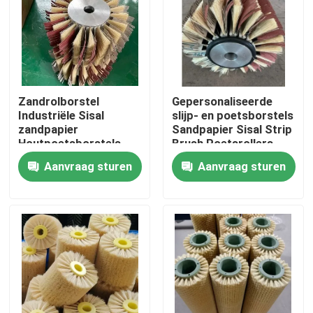
Fabrieksreis
Kwaliteitscontrole
Zandrolborstel
Gepersonaliseerde
Industriële Sisal
slijp- en poetsborstels
Contacteer ons
zandpapier
Sandpapier Sisal Strip
Houtpoetsborstels
Brush Poetsrollers
Voor Poetsmachine
Aanvraag sturen
Aanvraag sturen
Vraag een offerte aan
Industriële borstelstrook
industriële cilindrische borstel
industriële rolborstel