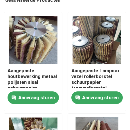
Aangepaste
Aangepaste Tampico
houtbewerking metaal
vezel rollerborstel
polijsten sisal
schuurpapier
schuurpapier
trommelborstel
Thuis
rolborstel
Aanvraag sturen
Aanvraag sturen
Producten
Over ons