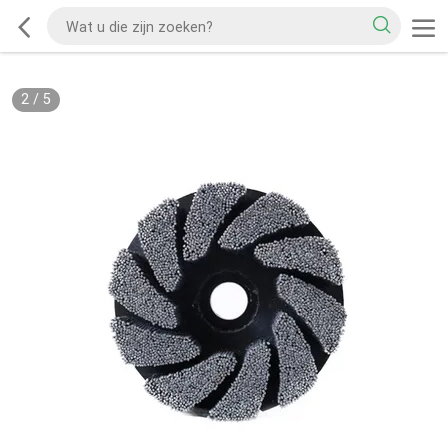
2
/
5