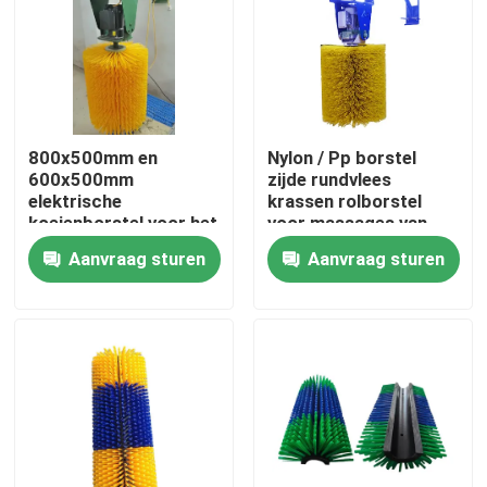
Fabrieksreis
Kwaliteitscontrole
800x500mm en
Nylon / Pp borstel
600x500mm
zijde rundvlees
Contacteer ons
elektrische
krassen rolborstel
koeienborstel voor het
voor massages van
reinigen en masseren
vee
Aanvraag sturen
Aanvraag sturen
van dieren
Vraag een offerte aan
Industriële borstelstrook
industriële cilindrische borstel
industriële rolborstel