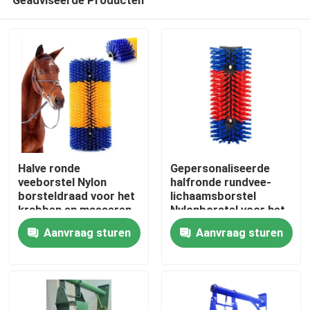
Halve ronde
Gepersonaliseerde
veeborstel Nylon
halfronde rundvee-
borsteldraad voor het
lichaamsborstel
krabben en masseren
Nylonborstel voor het
Thuis
van dieren
krabben van runderen
Aanvraag sturen
Aanvraag sturen
en schapen
Producten
Over ons