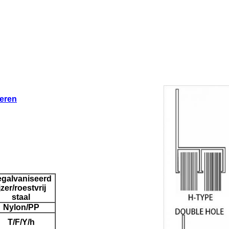
leren
galvaniseerd
jzer/roestvrij
staal
Nylon/PP
T/F/Y/h