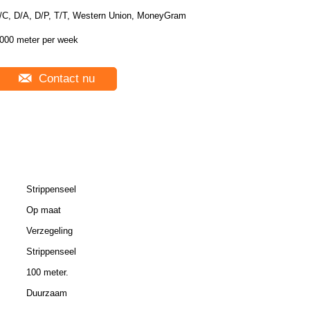
/C, D/A, D/P, T/T, Western Union, MoneyGram
000 meter per week
Contact nu
Strippenseel
Op maat
Verzegeling
Strippenseel
100 meter.
Duurzaam