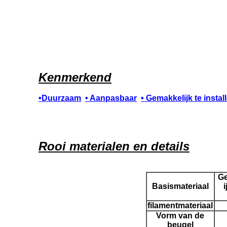
Kenmerkend
•
Duurzaam
• Aanpasbaar
• Gemakkelijk te instal
Rooi
materialen en details
Ge
Basismateriaal
i
filamentmateriaal
Vorm van de
beugel