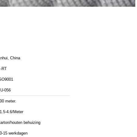
nhui, China
-RT
SO9001
U-056
00 meter.
1.5-4.6/Meter
arton/houten behuizing
0-15 werkdagen