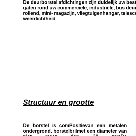
De deurborstel afdichtingen zijn duidelijk uw bes
gaten rond uw commerciële, industriële, bus deur o
rollend, mini- magazijn, vliegtuigenhangar, tele
weerdichtheid.
Structuur en grootte
De borstel is com
Positie
van een metalen
ondergrond, borstelbril
met een diameter van