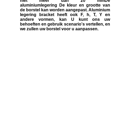
niet meer dan 20 mm
De
aluminiumlegering
De kleur en grootte van
de borstel kan worden aangepast. Aluminium
legering bracket heeft ook F, h, T, Y en
andere vormen, kan
U kunt ons uw
behoeften en gebruik scenario's vertellen, en
we zullen uw borstel voor u aanpassen.