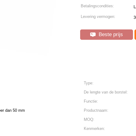
Betalingscondities:
L
Levering vermogen:
3
Beste prijs
Type:
De lengte van de borstel:
Functie:
eer dan 50 mm
Productnaam:
MOQ:
Kenmerken: