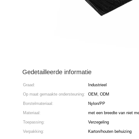
Gedetailleerde informatie
Graad:
Industrieel
Op maat gemaakte ondersteuning:
OEM, ODM
Borstelmateriaal:
Nylon/PP
Materiaal:
met een breedte van niet m
Toepassing:
Verzegeling
Verpakking:
Karton/houten behuizing