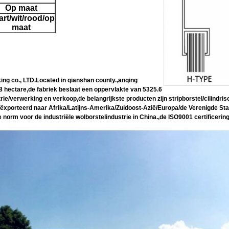
Op maat
rt/wit/rood/op
maat
 co., LTD.Located in qianshan county.,anqing
 8 hectare,de fabriek beslaat een oppervlakte van 5325.6
trie/verwerking en verkoop,de belangrijkste producten zijn stripborstel/cilindris
geëxporteerd naar Afrika/Latijns-Amerika/Zuidoost-Azië/Europa/de Verenigde St
orm voor de industriële wolborstelindustrie in China.,de ISO9001 certificering