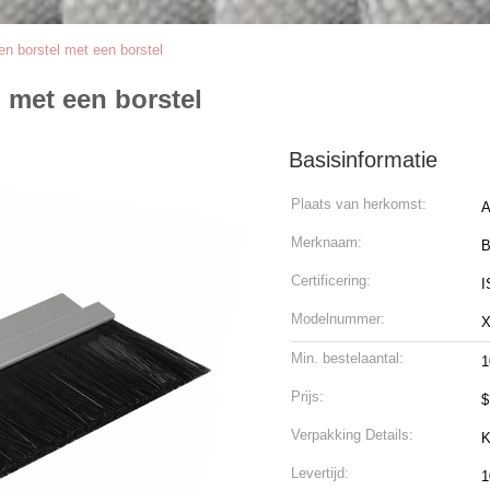
en borstel met een borstel
 met een borstel
Basisinformatie
Plaats van herkomst:
A
Merknaam:
B
Certificering:
I
Modelnummer:
X
Min. bestelaantal:
1
Prijs:
$
Verpakking Details:
K
Levertijd:
1