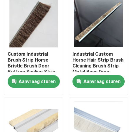
Custom Industrial
Industrial Custom
Brush Strip Horse
Horse Hair Strip Brush
Bristle Brush Door
Cleaning Brush Strip
Bottom Sealing Strip
Metal Base Door
Brush For
Sweep Brush Horse
Aanvraag sturen
Aanvraag sturen
Sealing/Cleaning/Dust
Hair Strip Brush
Removal
Thuis
Producten
Over ons