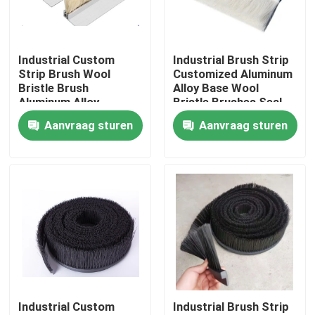
Fabrieksreis
Industrial Custom
Industrial Brush Strip
Strip Brush Wool
Customized Aluminum
Kwaliteitscontrole
Bristle Brush
Alloy Base Wool
Aluminum Alloy
Bristle Brushes Seal
Bracket Strip Brush
Strip Brush
Aanvraag sturen
Aanvraag sturen
Contacteer ons
Cleaning Brush Strip
Vraag een offerte aan
Industriële borstelstrook
industriële cilindrische borstel
Industrial Custom
Industrial Brush Strip
industriële rolborstel