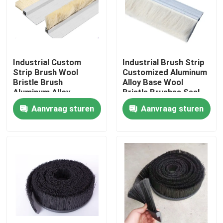
Fabrieksreis
Kwaliteitscontrole
Industrial Custom
Industrial Brush Strip
Strip Brush Wool
Customized Aluminum
Bristle Brush
Alloy Base Wool
Contacteer ons
Aluminum Alloy
Bristle Brushes Seal
Bracket Strip Brush
Strip Brush
Aanvraag sturen
Aanvraag sturen
Cleaning Brush Strip
Vraag een offerte aan
Industriële borstelstrook
industriële cilindrische borstel
industriële rolborstel