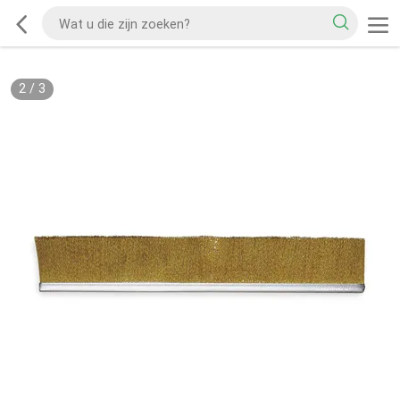
2
/
3