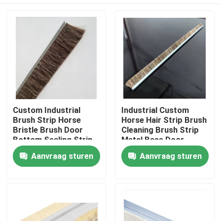
Custom Industrial
Industrial Custom
Brush Strip Horse
Horse Hair Strip Brush
Bristle Brush Door
Cleaning Brush Strip
Bottom Sealing Strip
Metal Base Door
Brush For
Sweep Brush Horse
Thuis
Aanvraag sturen
Aanvraag sturen
Sealing/Cleaning/Dust
Hair Strip Brush
Removal
Producten
Over ons