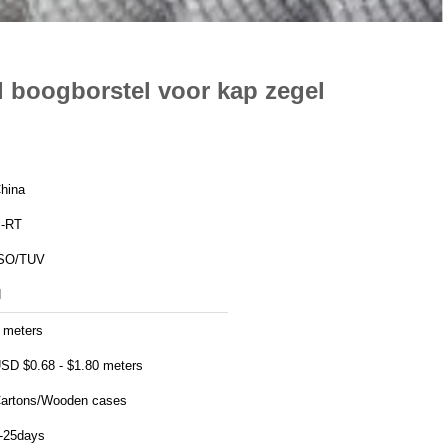
l boogborstel voor kap zegel
hina
-RT
SO/TUV
N
 meters
SD $0.68 - $1.80 meters
artons/Wooden cases
-25days