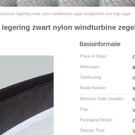
luminium legering zwart nylon windturbine zegel boogborstel voor kap zegel
 legering zwart nylon windturbine zege
Basisinformatie
Place of Origin:
C
Merknaam:
B
Certificering:
I
Model Number:
Minimum Order Quantity:
5
Prijs:
U
Packaging Details:
C
Delivery Time:
3