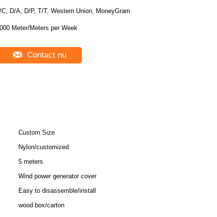
/C, D/A, D/P, T/T, Western Union, MoneyGram
1000 Meter/Meters per Week
Contact nu
Custom Size
Nylon/customized
5 meters
Wind power generator cover
Easy to disassemble/install
wood box/carton