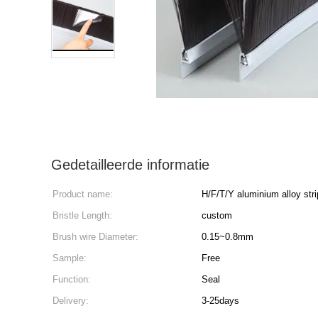
Gedetailleerde informatie
Product name:
H/F/T/Y aluminium alloy stri
Bristle Length:
custom
Brush wire Diameter:
0.15~0.8mm
Sample:
Free
Function:
Seal
Delivery:
3-25days