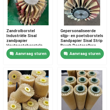
Fabrieksreis
Kwaliteitscontrole
Zandrolborstel
Gepersonaliseerde
Industriële Sisal
slijp- en poetsborstels
zandpapier
Sandpapier Sisal Strip
Contacteer ons
Houtpoetsborstels
Brush Poetsrollers
Voor Poetsmachine
Aanvraag sturen
Aanvraag sturen
Vraag een offerte aan
Industriële borstelstrook
industriële cilindrische borstel
industriële rolborstel