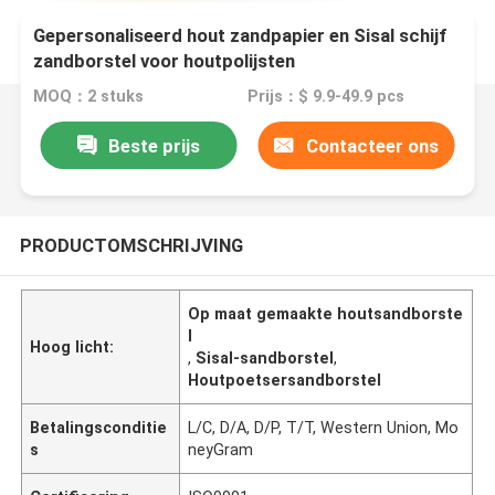
Gepersonaliseerd hout zandpapier en Sisal schijf
zandborstel voor houtpolijsten
MOQ：2 stuks
Prijs：$ 9.9-49.9 pcs
Beste prijs
Contacteer ons
PRODUCTOMSCHRIJVING
Op maat gemaakte houtsandborste
l
Hoog licht:
,
Sisal-sandborstel
,
Houtpoetsersandborstel
Betalingsconditie
L/C, D/A, D/P, T/T, Western Union, Mo
s
neyGram