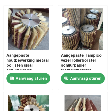
Aangepaste
Aangepaste Tampico
houtbewerking metaal
vezel rollerborstel
polijsten sisal
schuurpapier
schuurpapier
trommelborstel
rolborstel
Thuis
Aanvraag sturen
Aanvraag sturen
Producten
Over ons