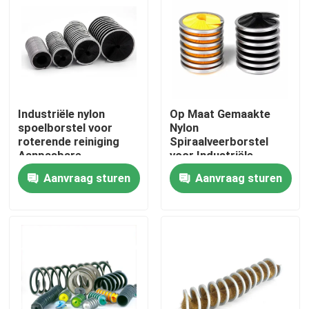
Fabrieksreis
Kwaliteitscontrole
Industriële nylon
Op Maat Gemaakte
Contacteer ons
spoelborstel voor
Nylon
roterende reiniging
Spiraalveerborstel
Aanpasbare
voor Industriële
afmetingen
Reiniging
Vraag een offerte aan
Aanvraag sturen
Aanvraag sturen
Industriële borstelstrook
industriële cilindrische borstel
industriële rolborstel