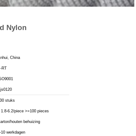
rd Nylon
nhui, China
-RT
SO9001
js0120
00 stuks
 1.8-6.2/piece >=100 pieces
arton/houten behuizing
-10 werkdagen