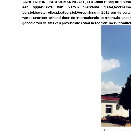
ANHUI RITONG BRUSH-MAKING CO., LTDAnhui ritong brush-making c
een oppervlakte van 5325.6 vierkante meter,voornamelijk
borstel,borstelroller/plaatborstel.Vergelijking in 2015 om de bu
wordt unaniem erkend door de internationale partners.de ondern
gehaald,win de titel van provinciale / stad beroemde merk product