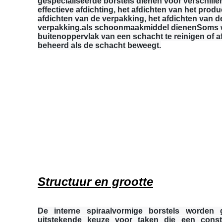
gespecialiseerde borstels dienen voor verschille
effectieve afdichting, het afdichten van het produ
afdichten van de verpakking, het afdichten van d
verpakking.als schoonmaakmiddel dienenSoms w
buitenoppervlak van een schacht te reinigen of af
beheerd als de schacht beweegt.
Structuur en grootte
De interne spiraalvormige borstels worden 
uitstekende keuze voor taken die een consta