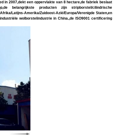
 in 2007,dekt een oppervlakte van 8 hectare,de fabriek beslaat
e belangrijkste producten zijn stripborstel/cilindrische
r Afrika/Latijns-Amerika/Zuidoost-Azië/Europa/Verenigde Staten,en
ustriële wolborstelindustrie in China.,de ISO9001 certificering