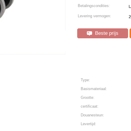
Betalingscondities:
L
Levering vermogen:
2
Beste prijs
Type:
Basismateriaal:
Grootte:
certificaat:
Douanesteun:
Levertijd: