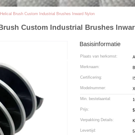
 Helical Brush Custom Industrial Brushes Inward Nylon
 Brush Custom Industrial Brushes Inwa
Basisinformatie
Plaats van herkomst:
A
Merknaam:
B
Certificering:
I
Modelnummer:
X
Min. bestelaantal:
1
Prijs:
$
Verpakking Details:
K
Levertijd:
5