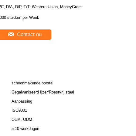
/C, D/A, D/P, T/T, Western Union, MoneyGram
000 stukken per Week
Contact nu
schoonmakende borstel
Gegalvaniseerd Ijzer/Roestvrij staal
Aanpassing
ISO9001
OEM, ODM
5-10 werkdagen