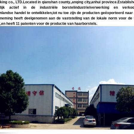
o., LTD.Located in qianshan county.,anqing city,anhui province.Established
 actief in de industriële borstelindustrie/verwerking en verkoop,d
itenlandse handel te ontwikkelen,tot nu toe zijn de producten geëxporteerd naa
eming heeft deelgenomen aan de vaststelling van de lokale norm voor de ind
,en heeft 11 patenten voor de productie van haarborstels.