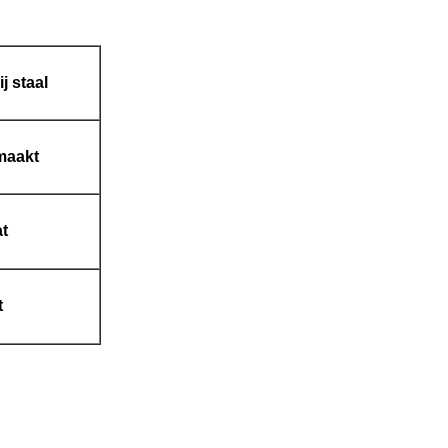
j staal
maakt
at
t