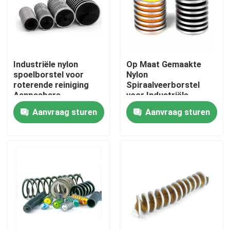
Fabrieksreis
Kwaliteitscontrole
Industriële nylon
Op Maat Gemaakte
spoelborstel voor
Nylon
roterende reiniging
Spiraalveerborstel
Contacteer ons
Aanpasbare
voor Industriële
afmetingen
Reiniging
Aanvraag sturen
Aanvraag sturen
Vraag een offerte aan
Industriële borstelstrook
industriële cilindrische borstel
industriële rolborstel