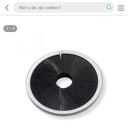
2
/
4