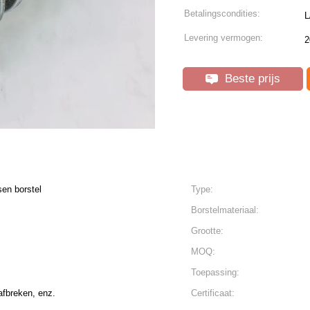
Betalingscondities:
L
Levering vermogen:
2
Beste prijs
en borstel
Type:
Borstelmateriaal:
Grootte:
MOQ:
Toepassing:
afbreken, enz.
Certificaat: