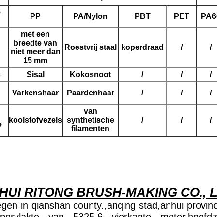
e
PP
PA/Nylon
PBT
PET
PA6
met een
breedte van
Roestvrij staal
koperdraad
/
/
niet meer dan
15 mm
s
Sisal
Kokosnoot
/
/
/
Varkenshaar
Paardenhaar
/
/
/
van
koolstofvezels
synthetische
/
/
/
e
filamenten
HUI RITONG BRUSH-MAKING CO., L
egen in qianshan county.,anqing stad,anhui provinc
rvlakte van 5325,6 vierkante meter,hoofdzakel