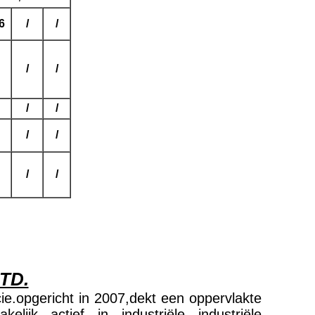
6
/
/
/
/
/
/
/
/
/
/
TD.
ie.opgericht in 2007,dekt een oppervlakte
ijk actief in industriële industriële