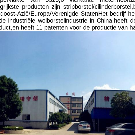
jkste producten zijn stripborstel/cilinderborstel,b
uidoost-Azië/Europa/Verenigde StatenHet bedrijf he
de industriële wolborstelindustrie in China.heeft 
duct,en heeft 11 patenten voor de productie van ha