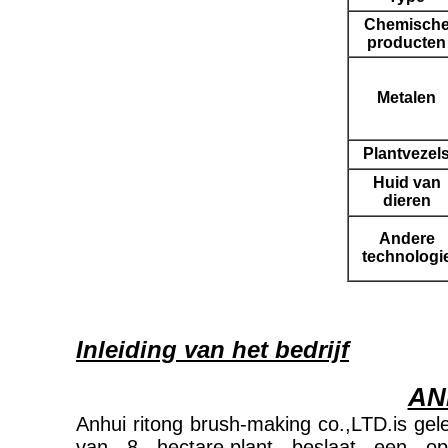
Chemisch
producten
Metalen
Plantvezel
Huid van
dieren
Andere
technologi
Inleiding van het bedrijf
AN
Anhui ritong brush-making co.,LTD.is gel
van 8 hectare,plant beslaat een oppe