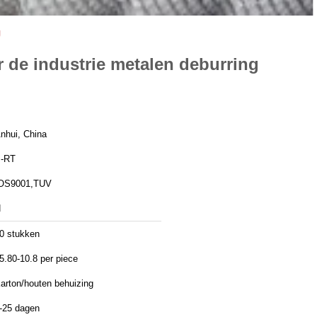
g
r de industrie metalen deburring
nhui, China
-RT
OS9001,TUV
N
0 stukken
5.80-10.8 per piece
arton/houten behuizing
-25 dagen