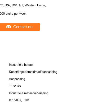
/C, D/A, D/P, T/T, Western Union,
000 stuks per week
Contact nu
Industriële borstel
Koper/koper/staaldraad/aanpassing
Aanpassing
10 stuks
Industriële metaalvervriezing
IOS9001, TUV