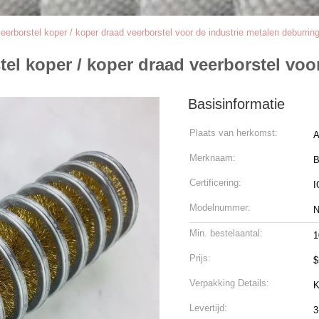
erborstel koper / koper draad veerborstel voor de industrie metalen deburrin
el koper / koper draad veerborstel voo
Basisinformatie
Plaats van herkomst:
A
Merknaam:
B
Certificering:
I
Modelnummer:
Min. bestelaantal:
1
Prijs:
$
Verpakking Details:
K
Levertijd:
3